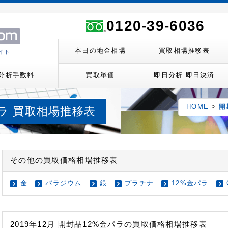
ト
0120-39-6036
本日の地金相場
買取相場推移表
イト
分析手数料
買取単価
即日分析 即日決済
HOME
>
開
パラ 買取相場推移表
その他の買取価格相場推移表
金
パラジウム
銀
プラチナ
12%金パラ
2019年12月 開封品12%金パラの買取価格相場推移表