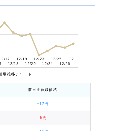
12/17
12/17
12/19
12/19
12/23
12/23
12/25
12/25
12…
12…
6
6
12/18
12/18
12/20
12/20
12/24
12/24
12/26
12/26
格 相場推移チャート
前日比
買取価格
+12円
-5円