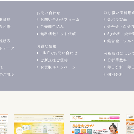
お問い合わせ
取り扱い歯科用
取価格
お問い合わせフォーム
金パラ製品
金相場
ご売却申込み
金合金・白金
無料梱包キット依頼
5g金板・純金
推移表
銀合金・シル
お得な情報
トデータ
LINEでお問い合わせ
分析買取につい
ご新規様ご優待
分析手数料
れ
お買取キャンペーン
即日分析・即
のご説明
個別分析