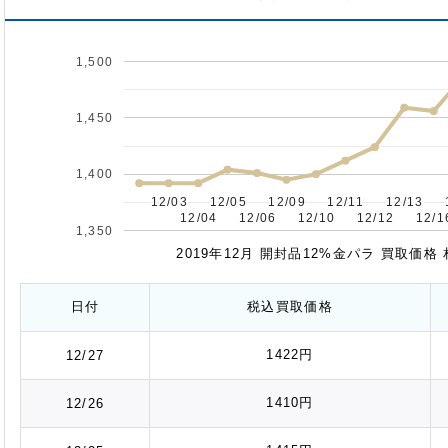
1,500
1,450
1,400
12/03
12/03
12/05
12/05
12/09
12/09
12/11
12/11
12/13
12/13
12/04
12/04
12/06
12/06
12/10
12/10
12/12
12/12
12/1
12/1
1,350
2019年12月 開封品12%金パラ 買取価
日付
税込
買取価格
1422円
12/27
1410円
12/26