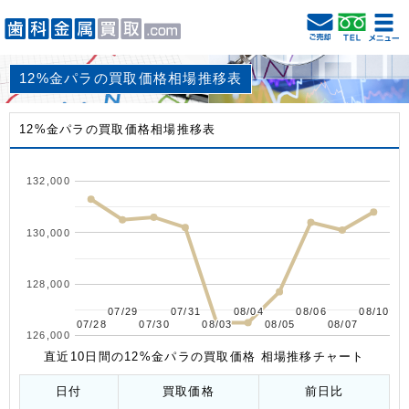
12%金パラの買取価格相場推移表
12%金パラの買取価格相場推移表
132,000
130,000
128,000
07/29
07/29
07/31
07/31
08/04
08/04
08/06
08/06
08/10
08/10
07/28
07/28
07/30
07/30
08/03
08/03
08/05
08/05
08/07
08/07
126,000
直近10日間の12%金パラの買取価格 相場推移チャート
日付
買取価格
前日比