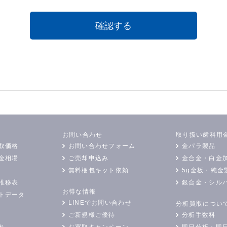
お問い合わせ
取り扱い歯科用
取価格
お問い合わせフォーム
金パラ製品
金相場
ご売却申込み
金合金・白金
無料梱包キット依頼
5g金板・純金
推移表
銀合金・シル
お得な情報
トデータ
LINEでお問い合わせ
分析買取につい
ご新規様ご優待
分析手数料