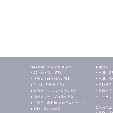
歯科金属・歯科用金属 買取
相場情報
12％金パラの買取
本日の買
金合金・白金加金の買取
本日の地
5ｇ金・純金板の買取
買取単価
銀合金・シルバー製品の買取
買取相場
歯科スクラップ金属の買取
マーケッ
工業用・産業用 貴金属スクラップ
ご利用方法
買取可能な貴金属