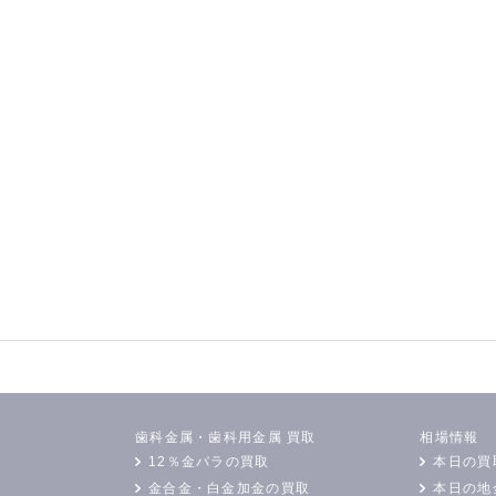
歯科金属・歯科用金属 買取
相場情報
12％金パラの買取
本日の買
金合金・白金加金の買取
本日の地