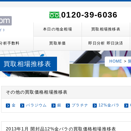
ト
0120-39-6036
本日の地金相場
買取相場推移表
イト
分析手数料
買取単価
即日分析 即日決済
HOME
>
パラ 買取相場推移表
その他の買取価格相場推移表
金
パラジウム
銀
プラチナ
12%金パラ
2013年1月 開封品12%金パラの買取価格相場推移表