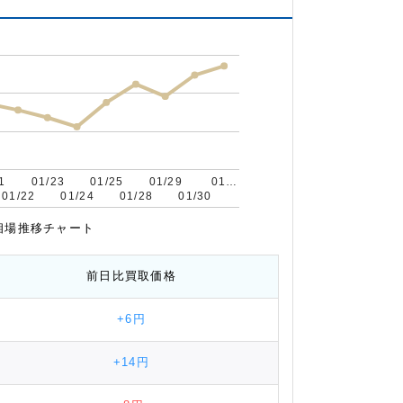
1
1
01/23
01/23
01/25
01/25
01/29
01/29
01…
01…
01/22
01/22
01/24
01/24
01/28
01/28
01/30
01/30
 相場推移チャート
前日比
買取価格
+6円
+14円