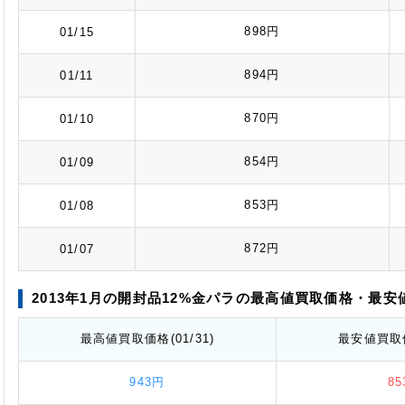
898円
01/15
894円
01/11
870円
01/10
854円
01/09
853円
01/08
872円
01/07
2013年1月の開封品12%金パラの最高値
買取価格
・最安
最高値
買取価格
(01/31)
最安値
買取
943円
8