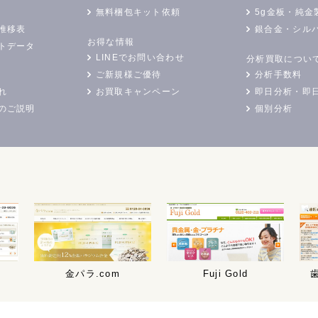
無料梱包キット依頼
5g金板・純金
推移表
銀合金・シル
お得な情報
トデータ
LINEでお問い合わせ
分析買取につい
ご新規様ご優待
分析手数料
れ
お買取キャンペーン
即日分析・即
のご説明
個別分析
金パラ.com
Fuji Gold