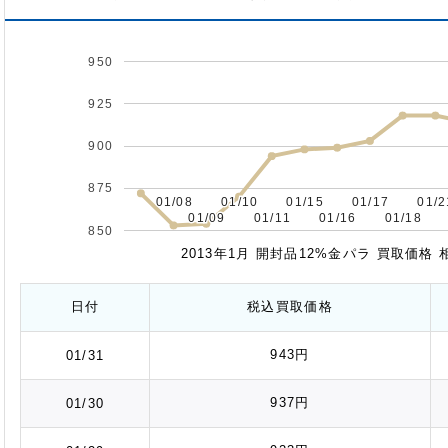
950
925
900
875
01/08
01/08
01/10
01/10
01/15
01/15
01/17
01/17
01/2
01/2
01/09
01/09
01/11
01/11
01/16
01/16
01/18
01/18
850
2013年1月 開封品12%金パラ 買取価格
日付
税込
買取価格
943円
01/31
937円
01/30