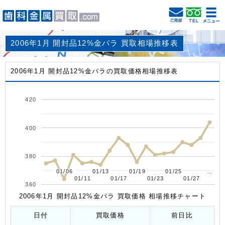
2006年1月 開封品12%金パラ 買取相場推移表
2006年1月 開封品12%金パラの買取価格相場推移表
420
400
380
01/06
01/06
01/13
01/13
01/19
01/19
01/25
01/25
…
…
01/11
01/11
01/17
01/17
01/23
01/23
01/27
01/27
360
2006年1月 開封品12%金パラ 買取価格 相場推移チャート
日付
買取価格
前日比