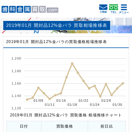
2019年01月 開封品12%金パラ 買取相場推移表
2019年01月 開封品12%金パラの買取価格相場推移表
1,200
1,180
1,160
1,140
01/09
01/09
01/16
01/16
01/22
01/22
01/28
01/28
01/11
01/11
01/18
01/18
01/24
01/24
01/30
01/30
1,120
2019年01月 開封品12%金パラ 買取価格 相場推移チャート
日付
買取価格
前日比