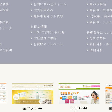
取価格
お問い合わせフォーム
金パラ製品
金相場
ご売却申込み
金合金・白金
無料梱包キット依頼
5g金板・純金
推移表
銀合金・シル
お得な情報
トデータ
LINEでお問い合わせ
分析買取につい
ご新規様ご優待
分析手数料
れ
お買取キャンペーン
即日分析・即
のご説明
個別分析
金パラ.com
Fuji Gold