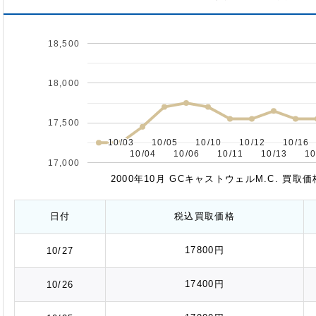
18,500
18,000
17,500
10/03
10/03
10/05
10/05
10/10
10/10
10/12
10/12
10/16
10/16
10/04
10/04
10/06
10/06
10/11
10/11
10/13
10/13
10
10
17,000
2000年10月 GCキャストウェルM.C. 買
日付
税込
買取価格
17800円
10/27
17400円
10/26