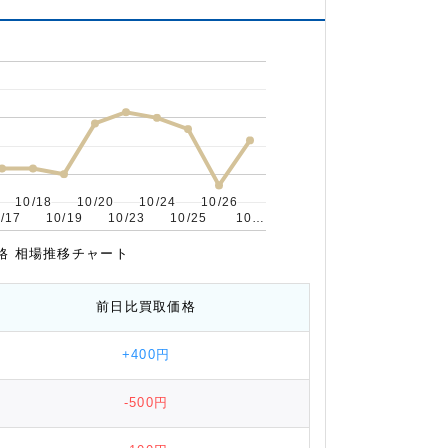
10/18
10/18
10/20
10/20
10/24
10/24
10/26
10/26
/17
/17
10/19
10/19
10/23
10/23
10/25
10/25
10…
10…
取価格 相場推移チャート
前日比
買取価格
+400円
-500円