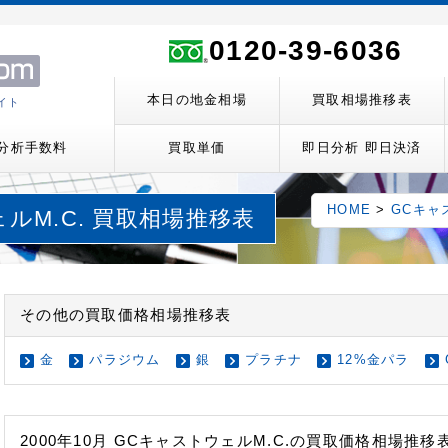
ト
0120-39-6036
本日の地金相場
買取相場推移表
イト
分析手数料
買取単価
即日分析 即日決済
HOME
>
GCキャ
ェルM.C. 買取相場推移表
その他の買取価格相場推移表
金
パラジウム
銀
プラチナ
12%金パラ
2000年10月 GCキャストウェルM.C.の買取価格相場推移