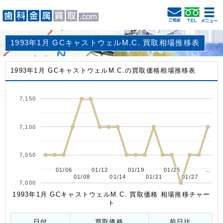
1993年1月 GCキャストウェルM.C. 買取相場推移表
1993年1月 GCキャストウェルM.C.の買取価格相場推移表
7,150
7,100
7,050
01/06
01/06
01/12
01/12
01/19
01/19
01/25
01/25
…
…
01/08
01/08
01/14
01/14
01/21
01/21
01/27
01/27
7,000
1993年1月 GCキャストウェルM.C. 買取価格 相場推移チャー
ト
日付
買取価格
前日比