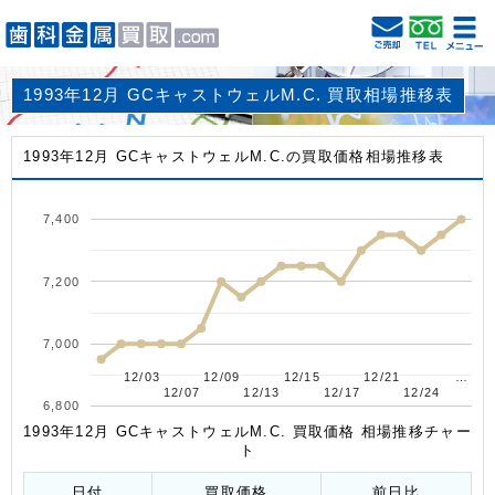
1993年12月 GCキャストウェルM.C. 買取相場推移表
1993年12月 GCキャストウェルM.C.の買取価格相場推移表
7,400
7,200
7,000
12/03
12/03
12/09
12/09
12/15
12/15
12/21
12/21
…
…
12/07
12/07
12/13
12/13
12/17
12/17
12/24
12/24
6,800
1993年12月 GCキャストウェルM.C. 買取価格 相場推移チャー
ト
日付
買取価格
前日比