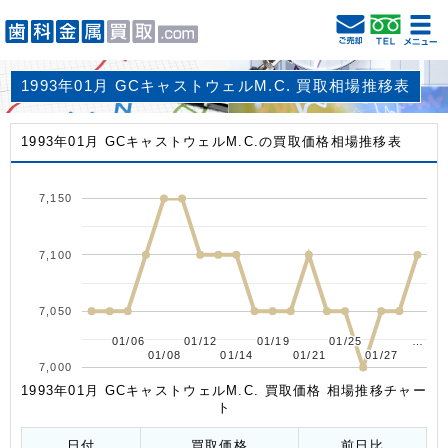
1993年01月 GCキャストウェルM.C. 買取相場推移表
1993年01月 GCキャストウェルM.C.の買取価格相場推移表
7,150
7,100
7,050
01/06
01/06
01/12
01/12
01/19
01/19
01/25
01/25
…
…
01/08
01/08
01/14
01/14
01/21
01/21
01/27
01/27
7,000
1993年01月 GCキャストウェルM.C. 買取価格 相場推移チャー
ト
日付
買取価格
前日比