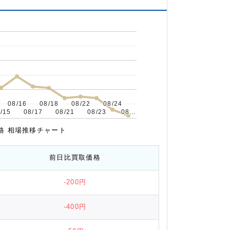
08/16
08/16
08/18
08/18
08/22
08/22
08/24
08/24
/15
/15
08/17
08/17
08/21
08/21
08/23
08/23
08…
08…
取価格 相場推移チャート
前日比
買取価格
-200円
-400円