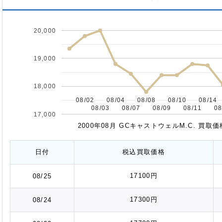
20,000
19,000
18,000
08/02
08/02
08/04
08/04
08/08
08/08
08/10
08/10
08/14
08/14
08/03
08/03
08/07
08/07
08/09
08/09
08/11
08/11
08
08
17,000
2000年08月 GCキャストウェルM.C. 買
日付
税込
買取価格
17100円
08/25
17300円
08/24