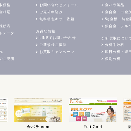
取価格
お問い合わせフォーム
金パラ製品
金相場
ご売却申込み
金合金・白金
無料梱包キット依頼
5g金板・純金
推移表
銀合金・シル
お得な情報
トデータ
LINEでお問い合わせ
分析買取につい
ご新規様ご優待
分析手数料
れ
お買取キャンペーン
即日分析・即
のご説明
個別分析
金パラ.com
Fuji Gold