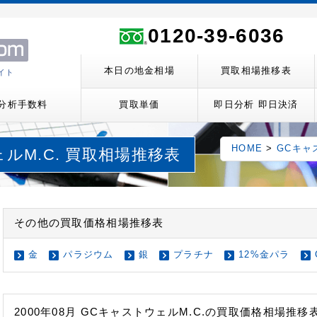
ト
0120-39-6036
本日の地金相場
買取相場推移表
イト
分析手数料
買取単価
即日分析 即日決済
HOME
>
GCキャ
ェルM.C. 買取相場推移表
その他の買取価格相場推移表
金
パラジウム
銀
プラチナ
12%金パラ
2000年08月 GCキャストウェルM.C.の買取価格相場推移