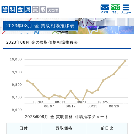
2023年08月 金 買取相場推移表
2023年08月 金の買取価格相場推移表
10,000
9,900
9,800
9,700
08/03
08/03
08/09
08/09
08/21
08/21
08/25
08/25
…
…
08/07
08/07
08/17
08/17
08/23
08/23
08/29
08/29
9,600
2023年08月 金 買取価格 相場推移チャート
日付
買取価格
前日比