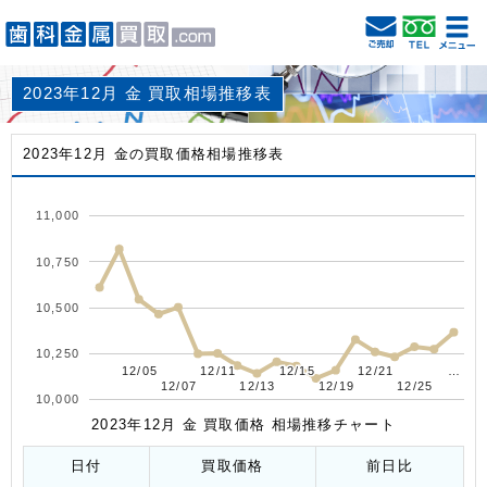
2023年12月 金 買取相場推移表
2023年12月 金の買取価格相場推移表
11,000
10,750
10,500
10,250
12/05
12/05
12/11
12/11
12/15
12/15
12/21
12/21
…
…
12/07
12/07
12/13
12/13
12/19
12/19
12/25
12/25
10,000
2023年12月 金 買取価格 相場推移チャート
日付
買取価格
前日比