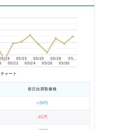
05/19
05/19
05/23
05/23
05/25
05/25
05/29
05/29
05…
05…
8
8
05/22
05/22
05/24
05/24
05/26
05/26
05/30
05/30
推移チャート
前日比
買取価格
+29円
-21円