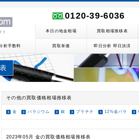
ト
0120-39-6036
本日の地金相場
買取相場推移表
イト
分析手数料
買取単価
即日分析 即日決済
移表
その他の買取価格相場推移表
金
パラジウム
銀
プラチナ
12%金パラ
2023年05月 金の買取価格相場推移表