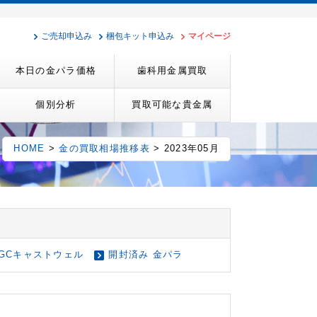
ご売却申込み
梱包キット申込み
マイページ
本日の金パラ価格
歯科用金属買取
個別分析
買取可能な貴金属
HOME
>
金の買取相場推移表
> 2023年05月
GCキャストウェル
開封済み 金パラ