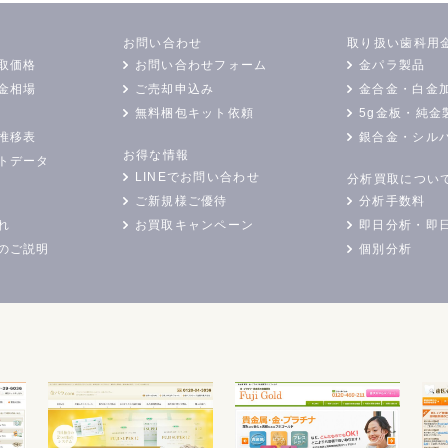
お問い合わせ
取り扱い歯科用
取価格
お問い合わせフォーム
金パラ製品
金相場
ご売却申込み
金合金・白金
無料梱包キット依頼
5g金板・純金
推移表
銀合金・シル
お得な情報
トデータ
LINEでお問い合わせ
分析買取につい
ご新規様ご優待
分析手数料
れ
お買取キャンペーン
即日分析・即
のご説明
個別分析