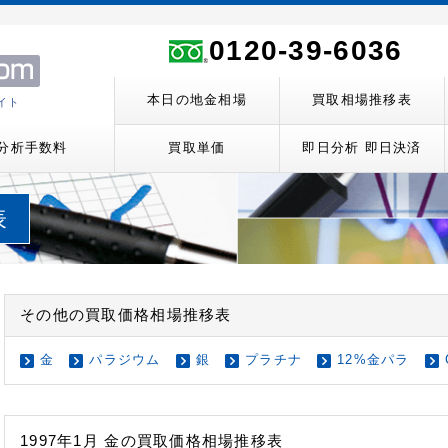
ト
0120-39-6036
本日の地金相場
買取相場推移表
イト
分析手数料
買取単価
即日分析 即日決済
表
その他の買取価格相場推移表
金
パラジウム
銀
プラチナ
12%金パラ
1997年1月 金の買取価格相場推移表