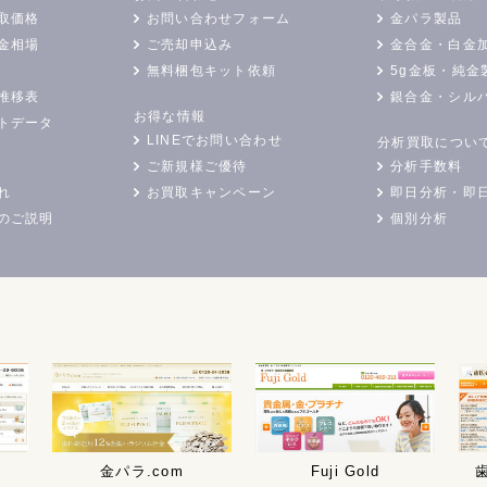
取価格
お問い合わせフォーム
金パラ製品
金相場
ご売却申込み
金合金・白金
無料梱包キット依頼
5g金板・純金
推移表
銀合金・シル
お得な情報
トデータ
LINEでお問い合わせ
分析買取につい
ご新規様ご優待
分析手数料
れ
お買取キャンペーン
即日分析・即
のご説明
個別分析
金パラ.com
Fuji Gold