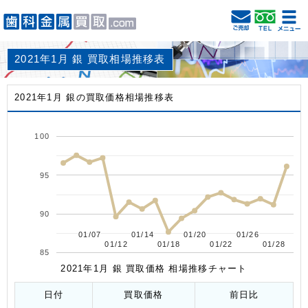
2021年1月 銀 買取相場推移表
2021年1月 銀の買取価格相場推移表
100
95
90
01/07
01/07
01/14
01/14
01/20
01/20
01/26
01/26
01/12
01/12
01/18
01/18
01/22
01/22
01/28
01/28
85
2021年1月 銀 買取価格 相場推移チャート
日付
買取価格
前日比