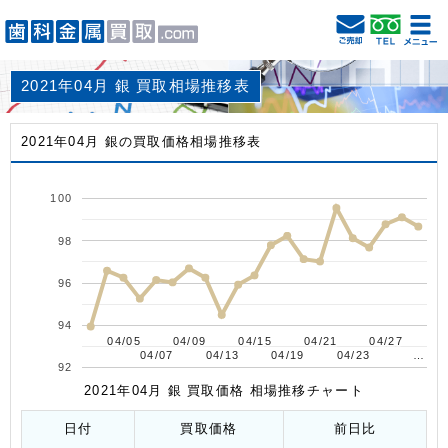
2021年04月 銀 買取相場推移表
2021年04月 銀の買取価格相場推移表
100
98
96
94
04/05
04/05
04/09
04/09
04/15
04/15
04/21
04/21
04/27
04/27
04/07
04/07
04/13
04/13
04/19
04/19
04/23
04/23
…
…
92
2021年04月 銀 買取価格 相場推移チャート
日付
買取価格
前日比