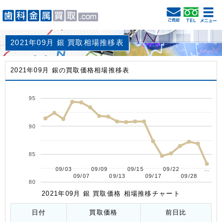
2021年09月 銀 買取相場推移表
2021年09月 銀の買取価格相場推移表
95
90
85
09/03
09/03
09/09
09/09
09/15
09/15
09/22
09/22
…
…
09/07
09/07
09/13
09/13
09/17
09/17
09/28
09/28
80
2021年09月 銀 買取価格 相場推移チャート
日付
買取価格
前日比