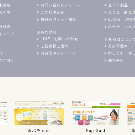
取価格
お問い合わせフォーム
金パラ製品
金相場
ご売却申込み
金合金・白金
無料梱包キット依頼
5g金板・純金
推移表
銀合金・シル
お得な情報
トデータ
LINEでお問い合わせ
分析買取につい
ご新規様ご優待
分析手数料
れ
お買取キャンペーン
即日分析・即
のご説明
個別分析
金パラ.com
Fuji Gold