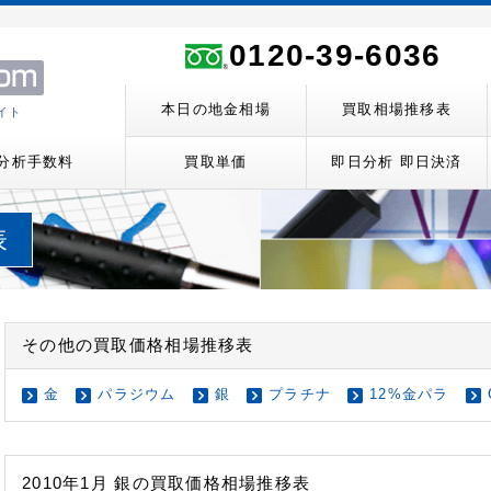
ト
0120-39-6036
本日の地金相場
買取相場推移表
イト
分析手数料
買取単価
即日分析 即日決済
表
その他の買取価格相場推移表
金
パラジウム
銀
プラチナ
12%金パラ
2010年1月 銀の買取価格相場推移表