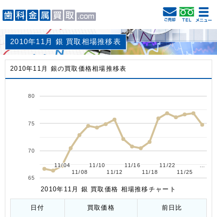
2010年11月 銀 買取相場推移表
2010年11月 銀の買取価格相場推移表
80
75
70
11/04
11/04
11/10
11/10
11/16
11/16
11/22
11/22
…
…
11/08
11/08
11/12
11/12
11/18
11/18
11/25
11/25
65
2010年11月 銀 買取価格 相場推移チャート
日付
買取価格
前日比