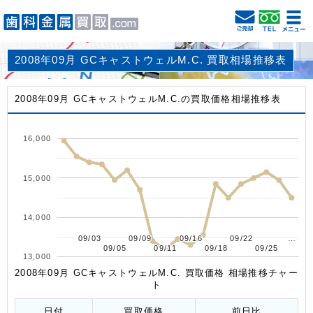
2008年09月 GCキャストウェルM.C. 買取相場推移表
2008年09月 GCキャストウェルM.C.の買取価格相場推移表
16,000
15,000
14,000
09/03
09/03
09/09
09/09
09/16
09/16
09/22
09/22
…
…
09/05
09/05
09/11
09/11
09/18
09/18
09/25
09/25
13,000
2008年09月 GCキャストウェルM.C. 買取価格 相場推移チャー
ト
日付
買取価格
前日比