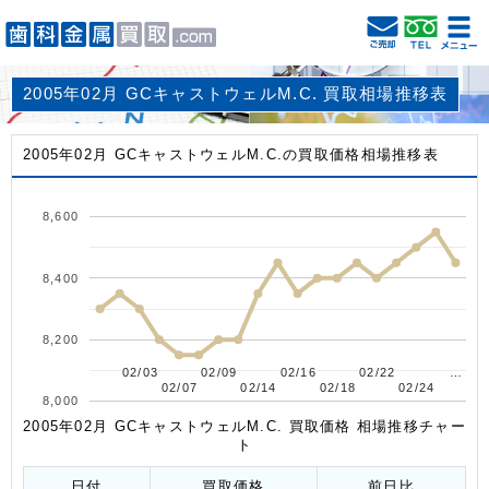
2005年02月 GCキャストウェルM.C. 買取相場推移表
2005年02月 GCキャストウェルM.C.の買取価格相場推移表
8,600
8,400
8,200
02/03
02/03
02/09
02/09
02/16
02/16
02/22
02/22
…
…
02/07
02/07
02/14
02/14
02/18
02/18
02/24
02/24
8,000
2005年02月 GCキャストウェルM.C. 買取価格 相場推移チャー
ト
日付
買取価格
前日比