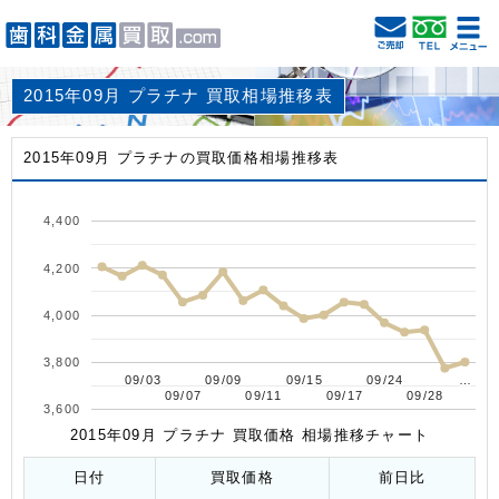
2015年09月 プラチナ 買取相場推移表
2015年09月 プラチナの買取価格相場推移表
4,400
4,200
4,000
3,800
09/03
09/03
09/09
09/09
09/15
09/15
09/24
09/24
…
…
09/07
09/07
09/11
09/11
09/17
09/17
09/28
09/28
3,600
2015年09月 プラチナ 買取価格 相場推移チャート
日付
買取価格
前日比