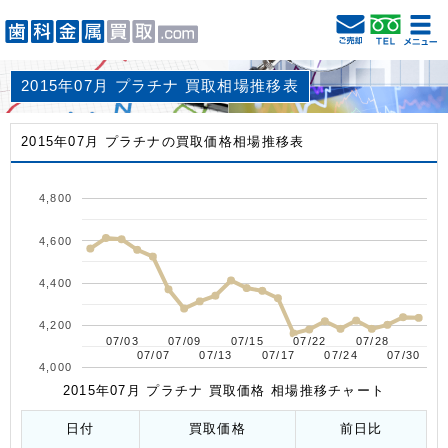
2015年07月 プラチナ 買取相場推移表
2015年07月 プラチナの買取価格相場推移表
4,800
4,600
4,400
4,200
07/03
07/03
07/09
07/09
07/15
07/15
07/22
07/22
07/28
07/28
07/07
07/07
07/13
07/13
07/17
07/17
07/24
07/24
07/30
07/30
4,000
2015年07月 プラチナ 買取価格 相場推移チャート
日付
買取価格
前日比