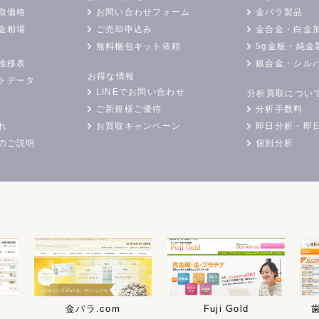
取価格
お問い合わせフォーム
金パラ製品
金相場
ご売却申込み
金合金・白金
無料梱包キット依頼
5g金板・純金
推移表
銀合金・シル
お得な情報
トデータ
LINEでお問い合わせ
分析買取につい
ご新規様ご優待
分析手数料
れ
お買取キャンペーン
即日分析・即
のご説明
個別分析
金パラ.com
Fuji Gold