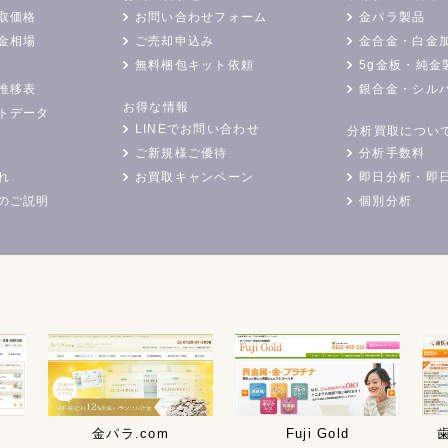
取価格
お問い合わせフォーム
金パラ製品
金相場
ご売却申込み
金合金・白金
無料梱包キット依頼
5g金板・純金
推移表
銀合金・シル
お得な情報
トデータ
LINEでお問い合わせ
分析買取につい
ご新規様ご優待
分析手数料
れ
お買取キャンペーン
即日分析・即
のご説明
個別分析
金パラ.com
Fuji Gold