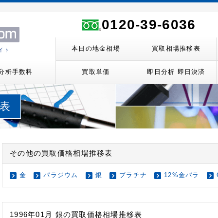
ト
0120-39-6036
本日の地金相場
買取相場推移表
イト
分析手数料
買取単価
即日分析 即日決済
移表
その他の買取価格相場推移表
金
パラジウム
銀
プラチナ
12%金パラ
1996年01月 銀の買取価格相場推移表