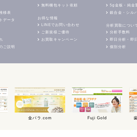
無料梱包キット依頼
5g金板・純金
推移表
銀合金・シル
お得な情報
トデータ
LINEでお問い合わせ
分析買取につい
ご新規様ご優待
分析手数料
れ
お買取キャンペーン
即日分析・即
のご説明
個別分析
金パラ.com
Fuji Gold