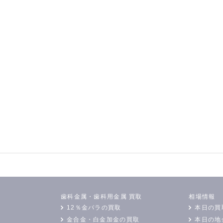
歯科金属・歯科用金属 買取
相場情報
12％金パラの買取
本日の買
金合金・白金加金の買取
本日の地