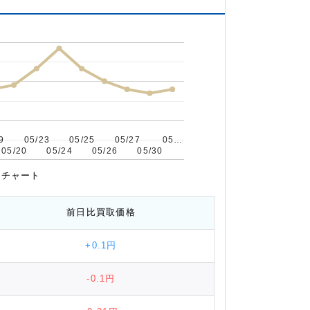
9
9
05/23
05/23
05/25
05/25
05/27
05/27
05…
05…
05/20
05/20
05/24
05/24
05/26
05/26
05/30
05/30
推移チャート
前日比
買取価格
+0.1円
-0.1円