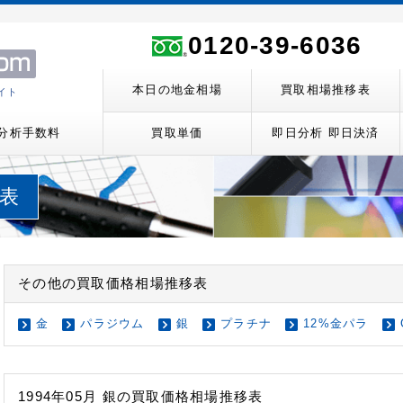
ト
0120-39-6036
本日の地金相場
買取相場推移表
イト
分析手数料
買取単価
即日分析 即日決済
移表
その他の買取価格相場推移表
金
パラジウム
銀
プラチナ
12%金パラ
1994年05月 銀の買取価格相場推移表