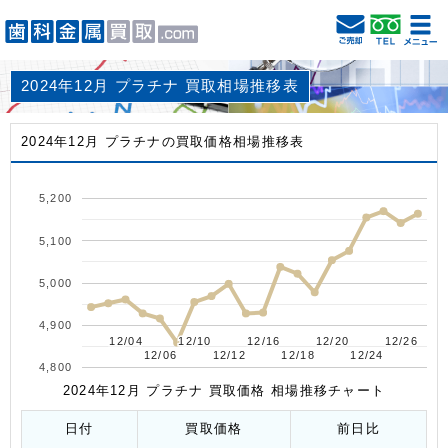
2024年12月 プラチナ 買取相場推移表
2024年12月 プラチナの買取価格相場推移表
5,200
5,100
5,000
4,900
12/04
12/04
12/10
12/10
12/16
12/16
12/20
12/20
12/26
12/26
12/06
12/06
12/12
12/12
12/18
12/18
12/24
12/24
4,800
2024年12月 プラチナ 買取価格 相場推移チャート
日付
買取価格
前日比