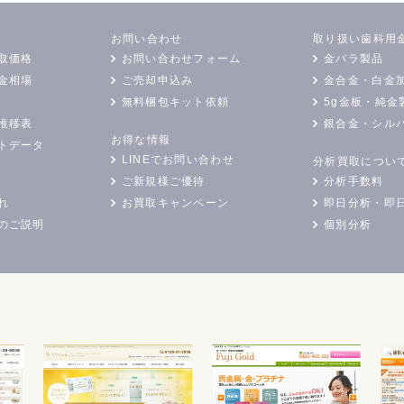
お問い合わせ
取り扱い歯科用
取価格
お問い合わせフォーム
金パラ製品
金相場
ご売却申込み
金合金・白金
無料梱包キット依頼
5g金板・純金
推移表
銀合金・シル
お得な情報
トデータ
LINEでお問い合わせ
分析買取につい
ご新規様ご優待
分析手数料
れ
お買取キャンペーン
即日分析・即
のご説明
個別分析