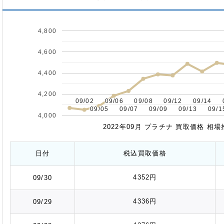
4,800
4,600
4,400
4,200
09/02
09/02
09/06
09/06
09/08
09/08
09/12
09/12
09/14
09/14
09/05
09/05
09/07
09/07
09/09
09/09
09/13
09/13
09/1
09/1
4,000
2022年09月 プラチナ 買取価格 相
日付
税込
買取価格
4352円
09/30
4336円
09/29