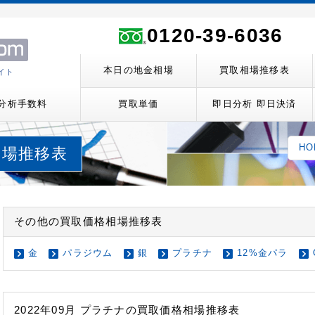
ト
0120-39-6036
本日の地金相場
買取相場推移表
イト
分析手数料
買取単価
即日分析 即日決済
HO
取相場推移表
その他の買取価格相場推移表
金
パラジウム
銀
プラチナ
12%金パラ
2022年09月 プラチナの買取価格相場推移表