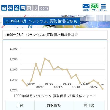
1999年08月 パラジウム 買取相場推移表
1999年08月 パラジウムの買取価格相場推移表
1,300
1,280
1,260
1,240
08/04
08/04
08/10
08/10
08/16
08/16
08/20
08/20
…
…
08/06
08/06
08/12
08/12
08/18
08/18
08/24
08/24
1,220
1999年08月 パラジウム 買取価格 相場推移チャート
日付
買取価格
前日比