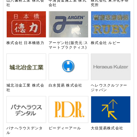
山八歯材工業 株式会
中溝貴金属工業 株式
株式会社 東洋化学研
社
会社
究所
株式会社 日本橋徳力
アーゲン社(販売元:ス
株式会社 ルビー
マートプラクティス)
城北冶金工業 株式会
白水貿易 株式会社
ヘレウスクルツァー
社
ジャパン
パナへラウスデンタ
ピーディーアール
大信貿易株式会社
ル