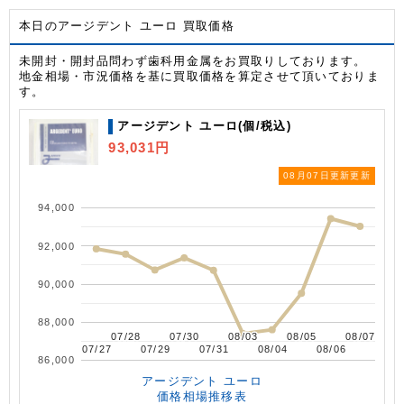
本日のアージデント ユーロ 買取価格
未開封・開封品問わず歯科用金属をお買取りしております。
地金相場・市況価格を基に買取価格を算定させて頂いておりま
す。
アージデント ユーロ(個/税込)
93,031円
08月07日更新更新
94,000
92,000
90,000
88,000
07/28
07/28
07/30
07/30
08/03
08/03
08/05
08/05
08/07
08/07
07/27
07/27
07/29
07/29
07/31
07/31
08/04
08/04
08/06
08/06
86,000
アージデント ユーロ
価格相場推移表