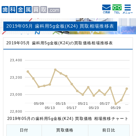
2019年05月 歯科用5g金板(K24) 買取相場推移表
2019年05月 歯科用5g金板(K24)の買取価格相場推移表
23,400
23,200
23,000
05/09
05/09
05/15
05/15
05/21
05/21
05/27
05/27
…
…
05/13
05/13
05/17
05/17
05/23
05/23
05/29
05/29
22,800
2019年05月の歯科用5g金板(K24) 買取価格 相場推移チャート
日付
買取価格
前日比