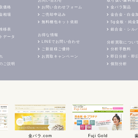
お問い合わせ
取り扱い歯科用
取価格
お問い合わせフォーム
金パラ製品
金相場
ご売却申込み
金合金・白金
無料梱包キット依頼
5g金板・純金
推移表
銀合金・シル
お得な情報
トデータ
LINEでお問い合わせ
分析買取につい
ご新規様ご優待
分析手数料
れ
お買取キャンペーン
即日分析・即
のご説明
個別分析
金パラ.com
Fuji Gold