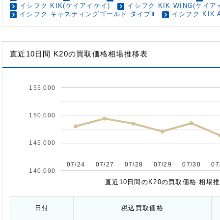
イシフク KIK(ケイアイケイ)
イシフク KIK WING(ケイ
イシフク キャスティングゴールド タイプⅡ
イシフク KIK
直近10日間
K20の買取価格相場推移表
155,000
150,000
145,000
07/24
07/24
07/27
07/27
07/28
07/28
07/29
07/29
07/30
07/30
07
07
140,000
直近10日間のK20の買取価格 相場
日付
税込
買取価格