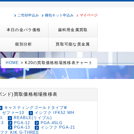
ご売却申込み
梱包キット申込み
マイページ
本日の金パラ価格
歯科用金属買取
個別分析
買取可能な貴金属
HOME
> K20の買取価格相場推移表チャート
ボンド)買取価格相場推移表
キャスティングゴールドタイプⅢ
 ゼファー10
イシフク IFK52 WH
ス
REABLE(リイブル)
-3
PGA-12
PGA-45LG
PGA-13
イシフク PGA-21
フク KIK G-THREE