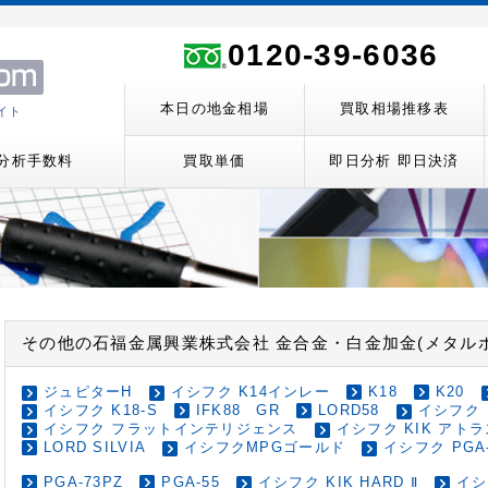
0120-39-6036
本日の地金相場
買取相場推移表
イト
分析手数料
買取単価
即日分析 即日決済
その他の石福金属興業株式会社 金合金・白金加金(メタル
ジュピターH
イシフク K14インレー
K18
K20
イシフク K18-S
IFK88 GR
LORD58
イシフク
イシフク フラットインテリジェンス
イシフク KIK アトラ
LORD SILVIA
イシフクMPGゴールド
イシフク PGA
PGA-73PZ
PGA-55
イシフク KIK HARD Ⅱ
イシ