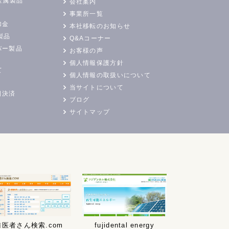
金属製品
会社案内
事業所一覧
加金
本社移転のお知らせ
製品
Q&Aコーナー
バー製品
お客様の声
個人情報保護方針
て
個人情報の取扱いについて
当サイトについて
日決済
ブログ
サイトマップ
歯医者さん検索.com
fujidental energy