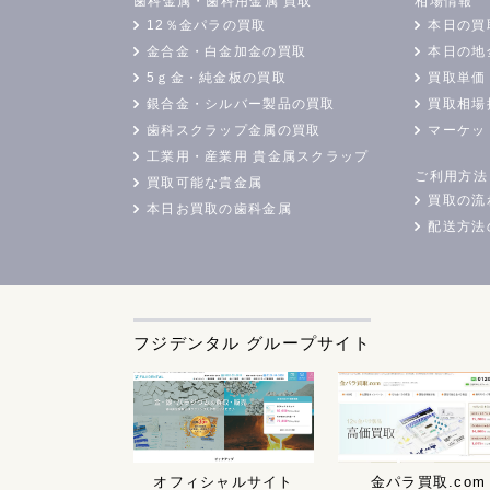
歯科金属・歯科用金属 買取
相場情報
12％金パラの買取
本日の買
金合金・白金加金の買取
本日の地
5ｇ金・純金板の買取
買取単価
銀合金・シルバー製品の買取
買取相場
歯科スクラップ金属の買取
マーケッ
工業用・産業用 貴金属スクラップ
ご利用方法
買取可能な貴金属
買取の流
本日お買取の歯科金属
配送方法
フジデンタル グループサイト
オフィシャルサイト
金パラ買取.com