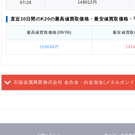
148012円
07/24
直近10日間の
K20の
最高値
買取価格
・最安値
買取価格
・
最高値
買取価格
(08/06)
最安値
買取
150634円
141
石福金属興業株式会社 金合金・白金加金(メタルボンド