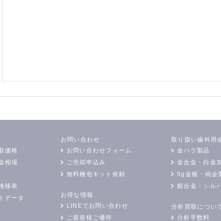
お問い合わせ
取り扱い歯科用
取価格
お問い合わせフォーム
金パラ製品
金相場
ご売却申込み
金合金・白金
無料梱包キット依頼
5g金板・純金
推移表
銀合金・シル
お得な情報
トデータ
LINEでお問い合わせ
分析買取につい
ご新規様ご優待
分析手数料