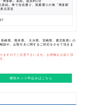
鉄「博多駅」直結。徒歩約1分
口直結。車で住吉通り、筑紫通りの角「博多駅
交差点至近
87
、長崎県、熊本県、 大分県、宮崎県、鹿児島県）の
相談や、お取引きに関するご対応をさせて頂きま
りますのでご注意下さいませ。お荷物をお送り頂
す。
梱包キット申込み
はこちら