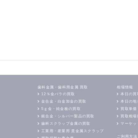
歯科金属・歯科用金属 買取
相場情報
12％金パラの買取
本日の買
金合金・白金加金の買取
本日の地
5ｇ金・純金板の買取
買取単価
銀合金・シルバー製品の買取
買取相場
歯科スクラップ金属の買取
マーケッ
工業用・産業用 貴金属スクラップ
ご利用方法