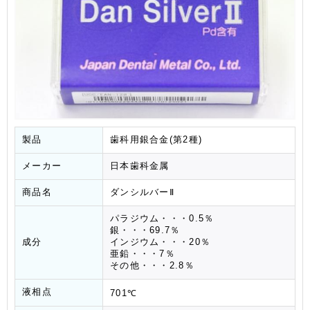
製品
歯科用銀合金(第2種)
メーカー
日本歯科金属
商品名
ダンシルバーⅡ
パラジウム・・・0.5％
銀・・・69.7％
成分
インジウム・・・20％
亜鉛・・・7％
その他・・・2.8％
液相点
701℃