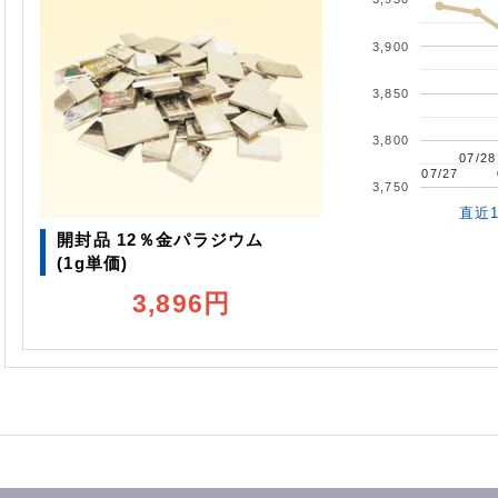
3,900
3,850
3,800
07/28
07/28
07/27
07/27
3,750
直近
開封品 12％金パラジウム
(1g単価)
3,896円