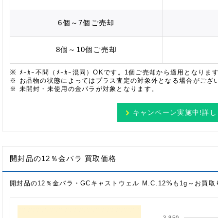
6個～7個
ご売却
8個～10個
ご売却
※ ﾒｰｶｰ不問（ﾒｰｶｰ混同）OKです。1個ご売却から適用となりま
※ お品物の状態によってはプラス査定の対象外となる場合がござ
※ 未開封・未使用の金パラが対象となります。
キャンペーン実施中!
詳し
開封品の12％金パラ 買取価格
開封品の12％金パラ・GCキャストウェル M.C.12%も1g～お買
3,950