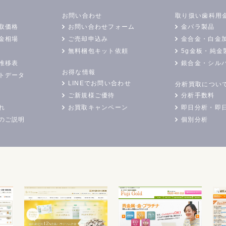
お問い合わせ
取り扱い歯科用
取価格
お問い合わせフォーム
金パラ製品
金相場
ご売却申込み
金合金・白金
無料梱包キット依頼
5g金板・純金
推移表
銀合金・シル
お得な情報
トデータ
LINEでお問い合わせ
分析買取につい
ご新規様ご優待
分析手数料
れ
お買取キャンペーン
即日分析・即
のご説明
個別分析