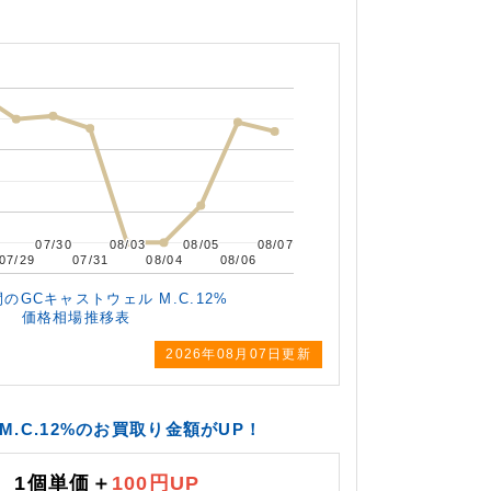
。
07/30
07/30
08/03
08/03
08/05
08/05
08/07
08/07
07/29
07/29
07/31
07/31
08/04
08/04
08/06
08/06
間の
GCキャストウェル M.C.12%
価格相場推移表
2026年
08月07日更新
.C.12%のお買取り金額がUP！
1個単価＋
100円UP