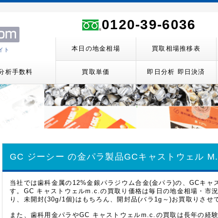
0120-39-6036
本日の地金相場
買取相場推移表
イト
分析手数料
買取単価
即日分析 即日決済
GC ジーシー の金パラ製品
GCキャストウェル M.
当社では歯科金属の12%金銀パラジウム合金(金パラ)の、GCキャ
す。GC キャストウェルm.c.の買取り価格は毎日の地金相場・
り、未開封(30g/1個)はもちろん、開封品(バラ1g～)お買取りさ
また、歯科用金パラやGC キャストウェルm.c.の買取は長年の