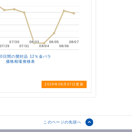
07/30
07/30
08/03
08/03
08/05
08/05
08/07
08/07
07/29
07/29
07/31
07/31
08/04
08/04
08/06
08/06
10日間の
開封品 12％金パラ
価格相場推移表
2026年
08月07日更新
このページの先頭へ