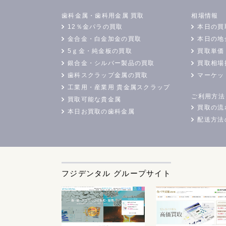
歯科金属・歯科用金属 買取
相場情報
12％金パラの買取
本日の買
金合金・白金加金の買取
本日の地
5ｇ金・純金板の買取
買取単価
銀合金・シルバー製品の買取
買取相場
歯科スクラップ金属の買取
マーケッ
工業用・産業用 貴金属スクラップ
ご利用方法
買取可能な貴金属
買取の流
本日お買取の歯科金属
配送方法
フジデンタル グループサイト