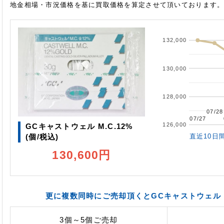
地金相場・市況価格を基に買取価格を算定させて頂いております
132,000
130,000
128,000
07/28
07/28
07/27
07/27
126,000
GCキャストウェル M.C.12%
(個/税込)
直近10日
130,600円
更に複数同時にご売却頂くとGCキャストウェル M
3個～5個
ご売却