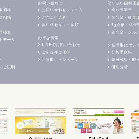
お問い合わせ
取り扱い歯科用
取価格
お問い合わせフォーム
金パラ製品
金相場
ご売却申込み
金合金・白金
無料梱包キット依頼
5g金板・純金
推移表
銀合金・シル
お得な情報
トデータ
LINEでお問い合わせ
分析買取につい
ご新規様ご優待
分析手数料
れ
お買取キャンペーン
即日分析・即
のご説明
個別分析