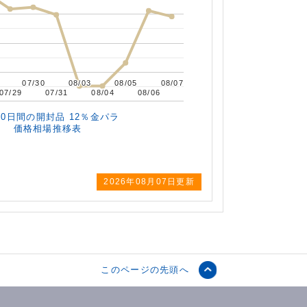
07/30
07/30
08/03
08/03
08/05
08/05
08/07
08/07
07/29
07/29
07/31
07/31
08/04
08/04
08/06
08/06
10日間の
開封品 12％金パラ
価格相場推移表
2026年
08月07日更新
このページの先頭へ