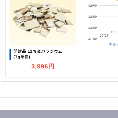
3,900
3,850
3,800
07/28
07/28
07/27
07/27
3,750
直近
開封品 12％金パラジウム
(1g単価)
3,896円