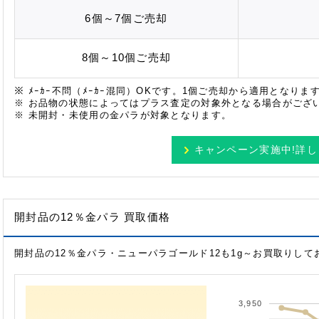
6個～7個
ご売却
8個～10個
ご売却
※ ﾒｰｶｰ不問（ﾒｰｶｰ混同）OKです。1個ご売却から適用となりま
※ お品物の状態によってはプラス査定の対象外となる場合がござ
※ 未開封・未使用の金パラが対象となります。
キャンペーン実施中!
詳し
開封品の12％金パラ 買取価格
開封品の12％金パラ・ニューパラゴールド12も1g～お買取りして
3,950