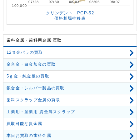
07/28
07/28
07/30
07/30
08/03
08/03
08/05
08/05
08/07
08/07
100,000
クリンデント PGP-52
価格相場推移表
歯科金属・歯科用金属 買取
12％金パラの買取
金合金・白金加金の買取
5ｇ金・純金板の買取
銀合金・シルバー製品の買取
歯科スクラップ金属の買取
工業用・産業用 貴金属スクラップ
買取可能な貴金属
本日お買取の歯科金属