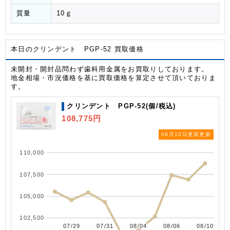
質量
10ｇ
本日のクリンデント PGP-52 買取価格
未開封・開封品問わず歯科用金属をお買取りしております。
地金相場・市況価格を基に買取価格を算定させて頂いておりま
す。
クリンデント PGP-52(個/税込)
108,775円
08月10日更新更新
110,000
107,500
105,000
102,500
07/29
07/29
07/31
07/31
08/04
08/04
08/06
08/06
08/10
08/10