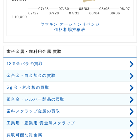
07/28
07/28
07/30
07/30
08/03
08/03
08/05
08/05
08/07
08/07
07/27
07/27
07/29
07/29
07/31
07/31
08/04
08/04
08/06
08/06
110,000
ヤマキン オーシャンリベンジ
価格相場推移表
歯科金属・歯科用金属 買取
12％金パラの買取
金合金・白金加金の買取
5ｇ金・純金板の買取
銀合金・シルバー製品の買取
歯科スクラップ金属の買取
工業用・産業用 貴金属スクラップ
買取可能な貴金属