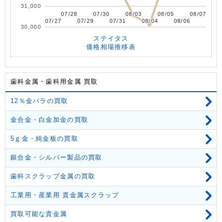
31,000
07/28
07/28
07/30
07/30
08/03
08/03
08/05
08/05
08/07
08/07
07/27
07/27
07/29
07/29
07/31
07/31
08/04
08/04
08/06
08/06
30,000
ステイタス
価格相場推移表
歯科金属・歯科用金属 買取
12％金パラの買取
金合金・白金加金の買取
5ｇ金・純金板の買取
銀合金・シルバー製品の買取
歯科スクラップ金属の買取
工業用・産業用 貴金属スクラップ
買取可能な貴金属