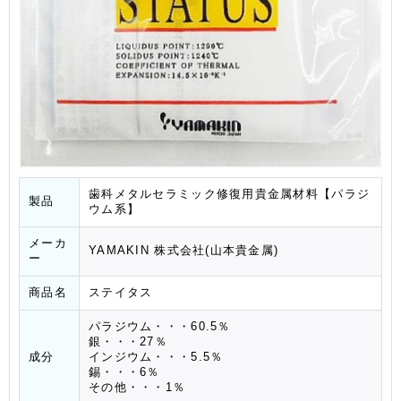
歯科メタルセラミック修復用貴金属材料【パラジ
製品
ウム系】
メーカ
YAMAKIN 株式会社(山本貴金属)
ー
商品名
ステイタス
パラジウム・・・60.5％
銀・・・27％
成分
インジウム・・・5.5％
錫・・・6％
その他・・・1％