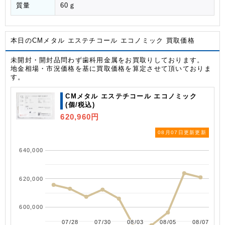
質量
60ｇ
本日のCMメタル エステチコール エコノミック 買取価格
未開封・開封品問わず歯科用金属をお買取りしております。
地金相場・市況価格を基に買取価格を算定させて頂いておりま
す。
CMメタル エステチコール エコノミック
(個/税込)
620,960円
08月07日更新更新
640,000
620,000
600,000
07/28
07/28
07/30
07/30
08/03
08/03
08/05
08/05
08/07
08/07