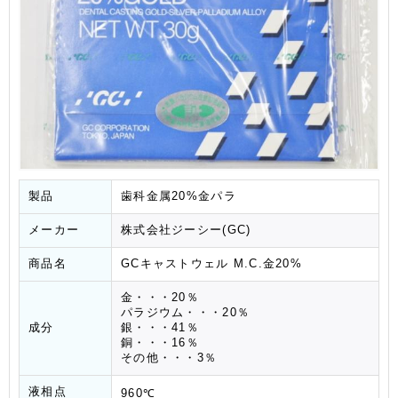
製品
歯科金属20%金パラ
メーカー
株式会社ジーシー(GC)
商品名
GCキャストウェル M.C.金20%
金・・・20％
パラジウム・・・20％
成分
銀・・・41％
銅・・・16％
その他・・・3％
液相点
960℃