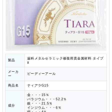
歯科メタルセラミック修復用貴金属材料 タイプ
製品
Ⅱ
メーカ
ピーディーアール
ー
商品名
ティアラG15
金・・・15％
パラジウム・・・52.2％
銀・・・21.5％
成分
インジウム・・・6％
錫・・・4％