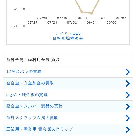
52,000
07/28
07/28
07/30
07/30
08/03
08/03
08/05
08/05
08/07
08/07
07/27
07/27
07/29
07/29
07/31
07/31
08/04
08/04
08/06
08/06
50,000
ティアラG15
価格相場推移表
歯科金属・歯科用金属 買取
12％金パラの買取
金合金・白金加金の買取
5ｇ金・純金板の買取
銀合金・シルバー製品の買取
歯科スクラップ金属の買取
工業用・産業用 貴金属スクラップ