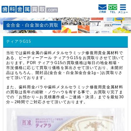
金合金・白金加金の買取
ティアラG15
当社では歯科金属の歯科メタルセラミック修復用貴金属材料で
ある、ピーディーアール ティアラG15をお買取りさせて頂いて
おります。PDR ティアラG15の買取価格は毎日の地金相場・
市況価格に応じて買取り価格を算出させて頂いており、未開封
品はもちろん、開封品(金合金・白金加金合金1g～)お買取りさ
せて頂いております。
また、歯科用金パラや歯科メタルセラミック修復用貴金属材料
の買取は長年の経験・ノウハウを有する事で、お買取り完了ま
での「お預かり～お見積書作成～ご連絡・決済」までを最短30
分～2時間でご対応させて頂いております。