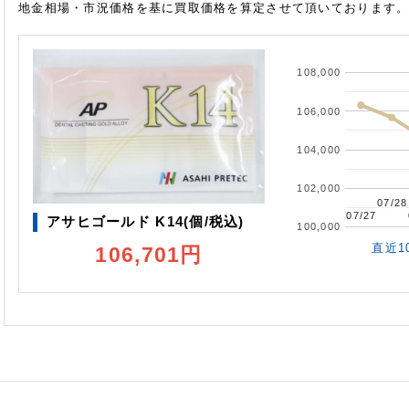
地金相場・市況価格を基に買取価格を算定させて頂いております
108,000
106,000
104,000
102,000
07/28
07/28
07/27
07/27
アサヒゴールド K14(個/税込)
100,000
直近1
106,701円