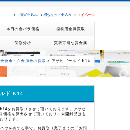
ご売却申込み
梱包キット申込み
マイページ
本日の金パラ価格
歯科用金属買取
個別分析
買取可能な貴金属
>
金合金・白金加金の買取
> アサヒゴールド K14
ド K14
k14をお買取りさせて頂いております。アサヒ
取り価格を算出させて頂いており、未開封品はも
ております。
ウハウを有する事で、お買取り完了までの「お預