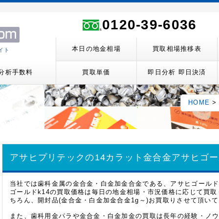
0120-39-6036
本日の地金相場
買取相場推移表
イト
分析手数料
買取単価
即日分析 即日決済
HOME
アサヒプリテックの14カラット金合金
アサヒゴール
当社では歯科金属の金合金・白金加金合金である、アサヒゴールド
ゴールドk14の買取価格は毎日の地金相場・市況価格に応じて買
ちろん、開封品(金合金・白金加金合金1g～)お買取りさせて頂い
また、歯科用金パラや金合金・白金加金の買取は長年の経験・ノ