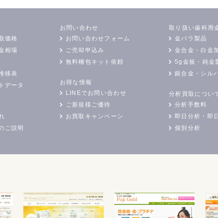
お問い合わせ
取り扱い歯科用
取価格
お問い合わせフォーム
金パラ製品
金相場
ご売却申込み
金合金・白金
無料梱包キット依頼
5g金板・純金
推移表
銀合金・シル
お得な情報
トデータ
LINEでお問い合わせ
分析買取につい
ご新規様ご優待
分析手数料
れ
お買取キャンペーン
即日分析・即
のご説明
個別分析