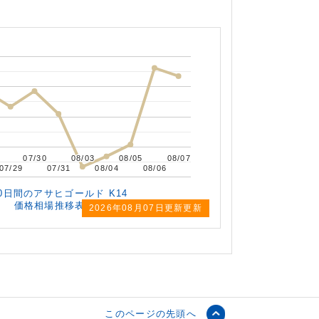
。
07/30
07/30
08/03
08/03
08/05
08/05
08/07
08/07
07/29
07/29
07/31
07/31
08/04
08/04
08/06
08/06
0日間の
アサヒゴールド K14
価格相場推移表
2026年
08月07日更新更新
このページの先頭へ