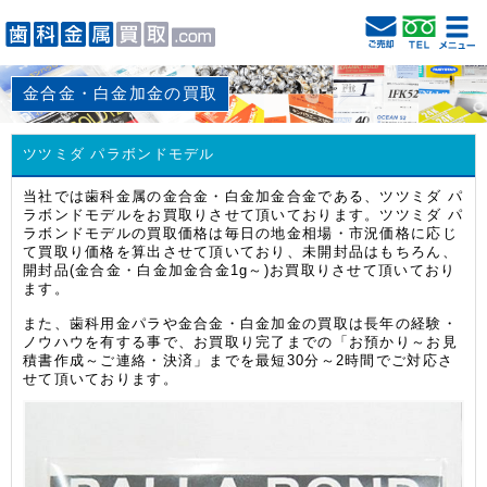
金合金・白金加金の買取
ツツミダ パラボンドモデル
当社では歯科金属の金合金・白金加金合金である、ツツミダ パ
ラボンドモデルをお買取りさせて頂いております。ツツミダ パ
ラボンドモデルの買取価格は毎日の地金相場・市況価格に応じ
て買取り価格を算出させて頂いており、未開封品はもちろん、
開封品(金合金・白金加金合金1g～)お買取りさせて頂いており
ます。
また、歯科用金パラや金合金・白金加金の買取は長年の経験・
ノウハウを有する事で、お買取り完了までの「お預かり～お見
積書作成～ご連絡・決済」までを最短30分～2時間でご対応さ
せて頂いております。