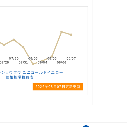
07/30
07/30
08/03
08/03
08/05
08/05
08/07
08/07
07/29
07/29
07/31
07/31
08/04
08/04
08/06
08/06
の
ショウフウ ユニゴールドイエロー
価格相場推移表
2026年
08月07日更新更新