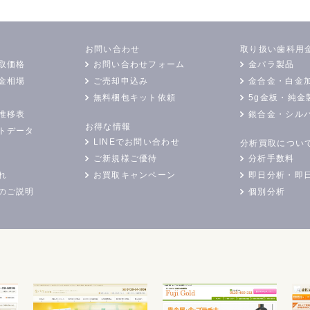
お問い合わせ
取り扱い歯科用
取価格
お問い合わせフォーム
金パラ製品
金相場
ご売却申込み
金合金・白金
無料梱包キット依頼
5g金板・純金
推移表
銀合金・シル
お得な情報
トデータ
LINEでお問い合わせ
分析買取につい
ご新規様ご優待
分析手数料
れ
お買取キャンペーン
即日分析・即
のご説明
個別分析