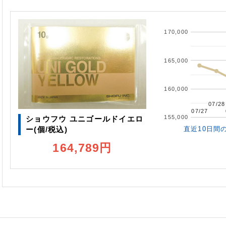
170,000
165,000
160,000
07/28
07/28
07/27
07/27
155,000
ショウフウ ユニゴールドイエロ
ー(個/税込)
直近10日間
164,789円