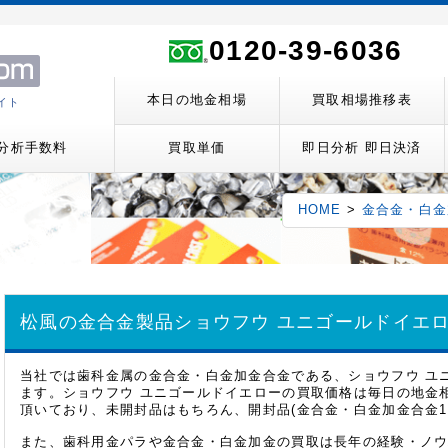
0120-39-6036
本日の地金相場
買取相場推移表
イト
分析手数料
買取単価
即日分析 即日決済
HOME
>
金合金・白金
松風の金合金製品
ショウフウ ユニゴールドイエ
当社では歯科金属の金合金・白金加金合金である、ショウフウ ユ
ます。ショウフウ ユニゴールドイエローの買取価格は毎日の地金
頂いており、未開封品はもちろん、開封品(金合金・白金加金合金1
また、歯科用金パラや金合金・白金加金の買取は長年の経験・ノ