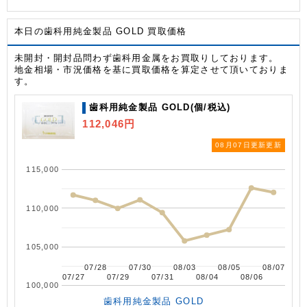
本日の歯科用純金製品 GOLD 買取価格
未開封・開封品問わず歯科用金属をお買取りしております。
地金相場・市況価格を基に買取価格を算定させて頂いておりま
す。
歯科用純金製品 GOLD(個/税込)
112,046円
08月07日更新更新
115,000
110,000
105,000
07/28
07/28
07/30
07/30
08/03
08/03
08/05
08/05
08/07
08/07
07/27
07/27
07/29
07/29
07/31
07/31
08/04
08/04
08/06
08/06
100,000
歯科用純金製品 GOLD