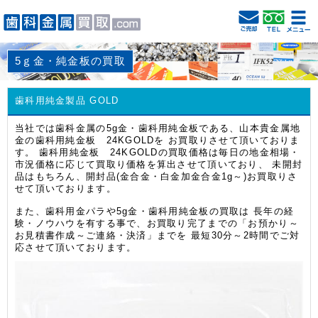
5ｇ金・純金板の買取
歯科用純金製品 GOLD
当社では歯科金属の5g金・歯科用純金板である、山本貴金属地
金の歯科用純金板 24KGOLDを お買取りさせて頂いておりま
す。 歯科用純金板 24KGOLDの買取価格は毎日の地金相場・
市況価格に応じて買取り価格を算出させて頂いており、 未開封
品はもちろん、開封品(金合金・白金加金合金1g～)お買取りさ
せて頂いております。
また、歯科用金パラや5g金・歯科用純金板の買取は 長年の経
験・ノウハウを有する事で、お買取り完了までの「お預かり～
お見積書作成～ご連絡・決済」までを 最短30分～2時間でご対
応させて頂いております。