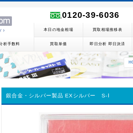
0120-39-6036
本日の地金相場
買取相場推移表
イト
分析手数料
買取単価
即日分析 即日決済
H
銀合金・シルバー製品
EXシルバー S-Ⅰ