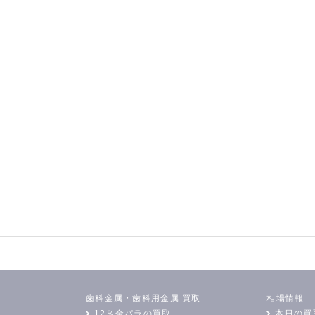
歯科金属・歯科用金属 買取
相場情報
12％金パラの買取
本日の買