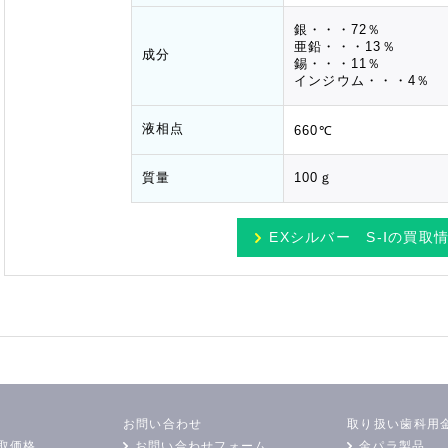
銀・・・72％
亜鉛・・・13％
成分
錫・・・11％
インジウム・・・4％
液相点
660℃
質量
100ｇ
EXシルバー S-Ⅰの
買取
お問い合わせ
取り扱い歯科用
取価格
お問い合わせフォーム
金パラ製品