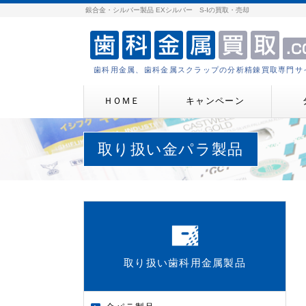
銀合金・シルバー製品 EXシルバー S-Ⅰの買取・売却
歯科用金属、歯科金属スクラップの分析精錬買取専門サ
ＨＯＭＥ
キャンペーン
取り扱い金パラ製品
取り扱い歯科用金属製品