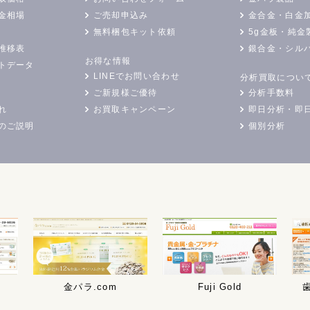
金相場
ご売却申込み
金合金・白金
無料梱包キット依頼
5g金板・純金
推移表
銀合金・シル
お得な情報
トデータ
LINEでお問い合わせ
分析買取につい
ご新規様ご優待
分析手数料
れ
お買取キャンペーン
即日分析・即
のご説明
個別分析
金パラ.com
Fuji Gold