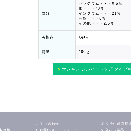
パラジウム・・・0.5％
銀・・・70％
成分
インジウム・・・21％
亜鉛・・・6％
その他・・・2.5％
液相点
695℃
質量
100ｇ
サンキン シルバートップ タイプⅡ
お問い合わせ
取り扱い歯科用
取価格
お問い合わせフォーム
金パラ製品