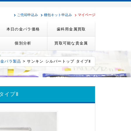
ご売却申込み
梱包キット申込み
マイページ
本日の金パラ価格
歯科用金属買取
個別分析
買取可能な貴金属
い金パラ製品
> サンキン シルバートップ タイプⅡ
タイプⅡ