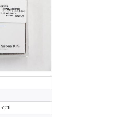
種
タイプⅡ