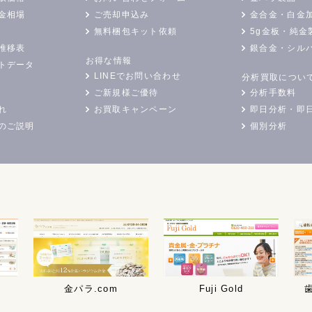
金相場
ご売却申込み
金合金・白金
無料梱包キット依頼
5g金板・純金
推移表
銀合金・シル
お得な情報
トデータ
LINEでお問い合わせ
分析買取につい
ご新規様ご優待
分析手数料
れ
お買取キャンペーン
即日分析・即
のご説明
個別分析
金パラ.com
Fuji Gold