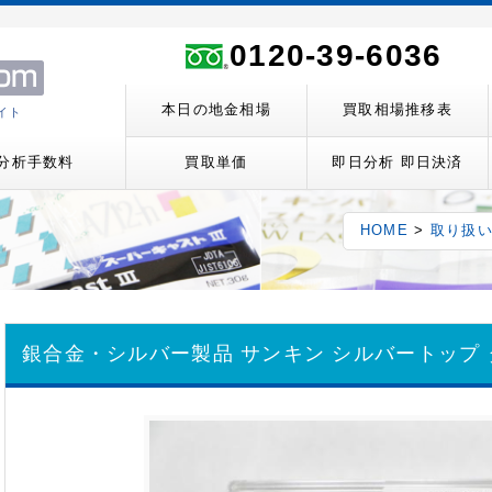
0120-39-6036
本日の地金相場
買取相場推移表
イト
分析手数料
買取単価
即日分析 即日決済
HOME
>
取り扱
銀合金・シルバー製品
サンキン シルバートップ 