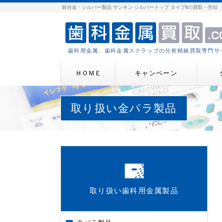
銀合金・シルバー製品 サンキン シルバートップ タイプⅡの買取・売却
歯科用金属、歯科金属スクラップの分析精錬買取専門サ
ＨＯＭＥ
キャンペーン
取り扱い金パラ製品
取り扱い歯科用金属製品