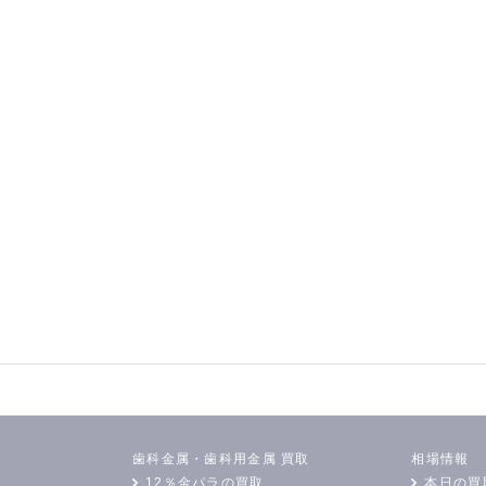
歯科金属・歯科用金属 買取
相場情報
12％金パラの買取
本日の買