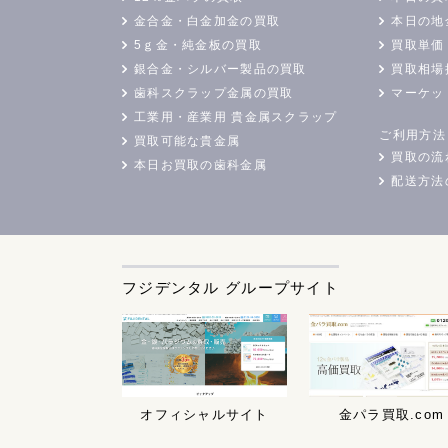
金合金・白金加金の買取
本日の地
5ｇ金・純金板の買取
買取単価
銀合金・シルバー製品の買取
買取相場
歯科スクラップ金属の買取
マーケッ
工業用・産業用 貴金属スクラップ
ご利用方法
買取可能な貴金属
買取の流
本日お買取の歯科金属
配送方法
フジデンタル グループサイト
オフィシャルサイト
金パラ買取.com